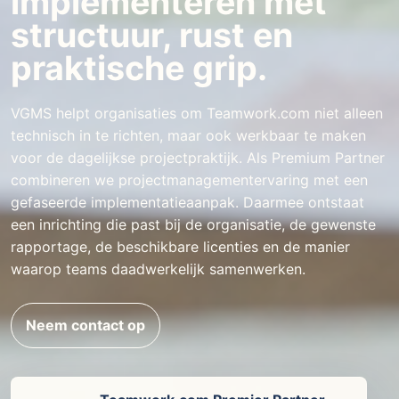
implementeren met
structuur, rust en
praktische grip.
VGMS helpt organisaties om Teamwork.com niet alleen
technisch in te richten, maar ook werkbaar te maken
voor de dagelijkse projectpraktijk. Als Premium Partner
combineren we projectmanagementervaring met een
gefaseerde implementatieaanpak. Daarmee ontstaat
een inrichting die past bij de organisatie, de gewenste
rapportage, de beschikbare licenties en de manier
waarop teams daadwerkelijk samenwerken.
Neem contact op